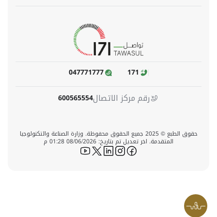
047771777
171
رقم مركز الاتصال
600565554
حقوق الطبع © 2025 جميع الحقوق محفوظة. وزارة الصناعة والتكنولوجيا
المتقدمة. اخر تعديل تم بتاريخ: 08/06/2026 01:28 م
icon-youtube
icon-twitter
icon-linkedin
icon-instagram
icon-facebook