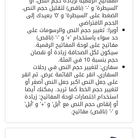
المفاتيح الرقمية لزيادة حجم النص، أو
'السيطرة' و '-' (ناقص) لتقليل حجم النص.
الضغط على 'السيطرة' و '0' يعيدك إلى
الحجم الافتراضي
أوبرا: تغيير حجم النص والرسومات على
حد سواء باستخدام '+' و '-' (ناقص)
مفاتيح على لوحة المفاتيح الرقمية.
سيكون لكل الصحافة زيادة أو نقصان
حجم بنسبة 10 في المئة.
سفاري: لتغيير حجم النص في رحلات
السفاري، انقر على القائمة عرض. ثم انقر
على جعل النص اكبر جعل النص أصغر أو
لتغيير حجم الخط كما تريد. يمكنك أيضا
استخدام اختصارات لوحة المفاتيح: زيادة
أو إنقاص حجم النص مع 'أبل' و '+' و 'أبل'
و '-' (ناقص) مفاتيح.