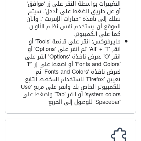
التغييرات بواسطة النقر على زر 'موافق'
أو عن طريق الضغط على 'أدخل'. سيتم
نقلك إلى نافذة "خيارات الإنترنت '. والآن
الموقع أن يستخدم نفس نظام الألوان
كما على الكمبيوتر.
فايرفوكس: انقر على قائمة '
Tools
' أو
انقر '
T
' + '
Alt
' ثم انقر على '
Options
' أو
انقر '
O
' لعرض نافذة ‘
Options
’ انقر على
'
Fonts and Colors
' أو اضغط على زر 'F'
لعرض نافذة '
Fonts and Colors
' ثم
تعيين '
Firefox
' لاستخدام المخطط التابع
للكمبيوتر الخاص بك وانقر على مربع '
Use
system colors
' أو انقر '
Tab
' واضغط على
'
Spacebar
' للوصول إلى المربع