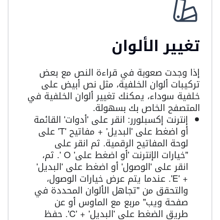
تغيير الألوان
إذا وجدت صعوبة في قراءة النص مع بعض
تركيبات ألوان الخلفية، مثل نص أبيض على
خلفية سوداء، يمكنك تغيير ألوان الخلفية في
المتصفح الخاص بك بسهولة.
إنترنت إكسبلورر: انقر على 'أدوات' القائمة
أو اضغط على 'البديل' + مفاتيح '
T
' على
لوحة المفاتيح الرقمية. ثم انقر على
"خيارات الإنترنت 'أو اضغط على'
O
'. ثم،
انقر على 'الوصول' أو اضغط على 'البديل'
+ '
E
'. عندما يتم عرض خيارات الوصول،
والتحقق من "تجاهل الألوان المحددة في
صفحة ويب" مربع مع الماوس أو عن
طريق الضغط على 'البديل' + '
C
'. حفظ