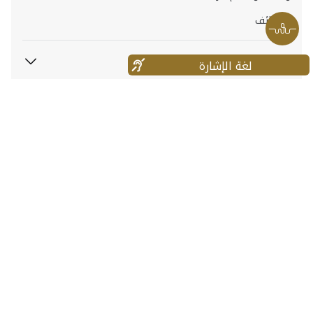
الوظائف
معلومات عن الموقع
لغة الإشارة
روابط سريعة
أخرى
047771777
171
رقم مركز الاتصال
600565554