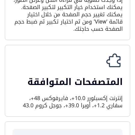
إذا وجدت صعوبة في قراءة النص وعرض الصور،
يمكنك استخدام خيار التكبير لتكبير الصفحة.
يمكنك تغيير حجم الصفحة من خلال اختيار
قائمة '
View
' ومن ثم اختيار تكبير ثم ضبط حجم
الصفحة حسب حاجتك.
المتصفحات المتوافقة
إنترنت إكسبلورر 10.0+، فايرفوكس 48+،
سفاري 1.2+، أوبرا 39.0+، جوجل كروم 43.0