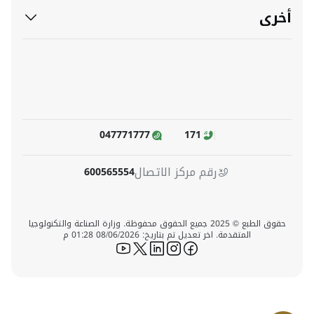
أخرى
047771777
171
رقم مركز الاتصال
600565554
حقوق الطبع © 2025 جميع الحقوق محفوظة. وزارة الصناعة والتكنولوجيا
المتقدمة. اخر تعديل تم بتاريخ: 08/06/2026 01:28 م
icon-youtube
icon-twitter
icon-linkedin
icon-instagram
icon-facebook