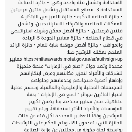
الاستدامة وتشمل فئة واحدة وهي: • جائزة الصناعة
المستدامة 3- مصانع المستقبل وتشمل فئتين فرعيتين:
• جائزة الصناعة الذكية • جائزة التميز في الابتكار 4-
الممكنات الصناعية والشركاء الاستراتيجيين، وتشمل
فئتين فرعيتين: • جائزة أفضل ممكن وشريك استراتيجي
في قطاع الصناعة • جائزة معايير الجودة 5-الريادة
والمواهب • جائزة أفضل موهبة شابة للعام • جائزة الرائد
الملهم يمكنك الترشيح هنا:
https://miiteawards.moiat.gov.ae/ar/auth/sign-up معايير
محددة وتعد جوائز "اصنع في الإمارات" منصة متميزة
للشركات والأفراد لتعزيز مكانتهم وعرض ابتكاراتهم
وإظهار أهمية منتجاتهم وخدماتهم وحلولهم
للمجتمعات المحلية والإقليمية والعالمية. وتتسم عملية
اختيار الفائزين بجوائز " اصنع في الإمارات " بدقة
متناهية، ضمن معايير محددة، بما يضمن تكريم
المؤسسات والأفراد الأكثر استحقاقاً، ويتم تقييم
المرشحين وفقاً للمعايير المحددة لكل فئة من فئات
الجائزة التي يتقدمون لها، ويتم الحكم على الترشيحات
بواسطة لجنة مكونة من ممثلين عن وزارة الصناعة