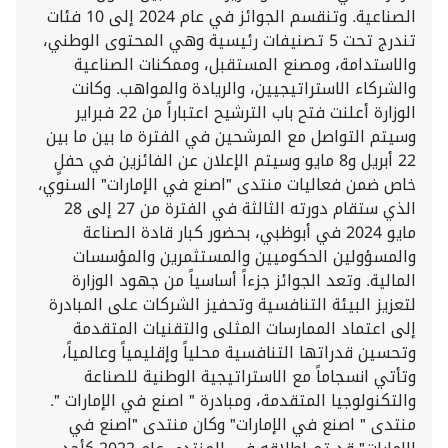
الصناعية. وتنقسم الجوائز في عام 2024 إلى 10 فئات
تندرج تحت 5 تصنيفات رئيسية وهي المحتوى الوطني،
والاستدامة، ومصنع المستقبل، وممكنات الصناعية
والشركاء الاستراتيجيين، والريادة والمواهب. وكانت
الوزارة أعلنت فتح باب الترشيح اعتباراً من 22 فبراير
وسيتم التواصل مع المرشحين في الفترة ما بين ما بين
22 أبريل و8 مايو وسيتم الإعلان عن الفائزين في حفلٍ
خاص ضمن فعاليات منتدى "اصنع في الإمارات" السنوي،
الذي ستقام دورته الثالثة في الفترة من 27 إلى 28
مايو 2024 في أبوظبي، بحضور كبار قادة الصناعة
والمسؤولين الحكوميين والمستثمرين والمؤسسات
المالية. وتعد الجوائز جزءاً أساسياً من جهود الوزارة
لتعزيز البيئة التنافسية وتحفيز الشركات على المبادرة
إلى اعتماد الممارسات المثلى والتقنيات المتقدمة
وتحسين قدراتها التنافسية محلياً وإقليمياً وعالمياً،
وتأتي انسجاماً مع الاستراتيجية الوطنية للصناعة
والتكنولوجيا المتقدمة، ومبادرة " اصنع في الإمارات ".
منتدى " اصنع في الإمارات" وكان منتدى "اصنع في