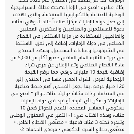
الإمارات" قد تم إطلاقه في المنتدى عام 2022 كأحد
ركائز مبادرة "اصنع في الإمارات"تحت مظلة الاستراتيجية
الوطنية للصناعة والتكنولوجيا المتقدمة، والتي تهدف
إلى جعل دولة الإمارات مركزاً صناعياً عالمياً، وهي بمثابة
دعوة للمستثمرين والصناعيين والمبتكرين المحليين
والعالميين للاستفادة من مزايا الاستثمار في القطاع
الصناعي في دولة الإمارات، إضافة إلى تعزيز الاستثمار
في التكنولوجيا وصناعات المستقبل. وشهد المنتدى
في دورته الثانية العام الماضي حضور أكثر من 5,000 من
قادة القطاع الصناعي وتم الإعلان عن فرص شراء
إضافية بقيمة 10 مليارات درهم، مما يرفع القيمة
الإجمالية لفرص الشراء المعلن عنها في المنتدى إلى
120 مليار درهم، بما يجعل المنتدى أهم منصة صناعية
في المنطقة، وذات مكانة دولية. فئات جوائز " اصنع في
الإمارات" ويمكن لأي شركة أو فرد في دولة الإمارات
يستوفي المعايير المحددة التقدم للجوائز ضمن 10
فئات، وهذه الفئات هي: 1- التميز في المحتوى الوطني
وتندرج تحته 3 فئات فرعية: • مصنّعي القطاع الخاص •
مصنّعي قطاع الشبه الحكومي • مزودي الخدمات 2-