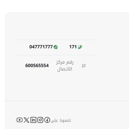
047771777
171
رقم مركز
600565554
الاتصال
-youtube
icon-twitter
icon-linkedin
icon-instagram
icon-facebook
تابعونا على