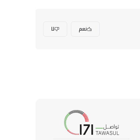
نعم
لا