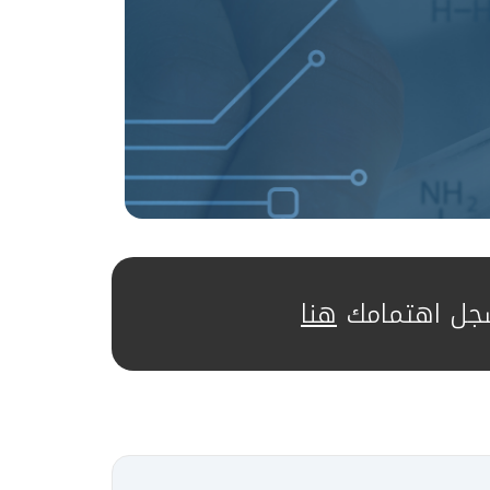
جل اهتمامك
هنا