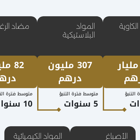
الكاوية
المواد
مضاد الرغ
البلاستيكية
1. مليار
307 مليون
82 م
هم
درهم
دره
التنبؤ
متوسط فترة التنبؤ
متوسط فترة التن
5 سنوات
10 سنوات
الأصباغ
المواد الكيميائية