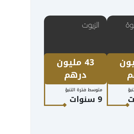
وة
الزيوت
ليون
43 مليون
م
درهم
بؤ
متوسط فترة التنبؤ
9 سنوات